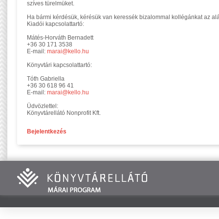
szíves türelmüket.
Ha bármi kérdésük, kérésük van keressék bizalommal kollégánkat az al
Kiadói kapcsolattartó:
Mátés-Horváth Bernadett
+36 30 171 3538
E-mail:
marai@kello.hu
Könyvtári kapcsolattartó:
Tóth Gabriella
+36 30 618 96 41
E-mail:
marai@kello.hu
Üdvözlettel:
Könyvtárellátó Nonprofit Kft.
Bejelentkezés