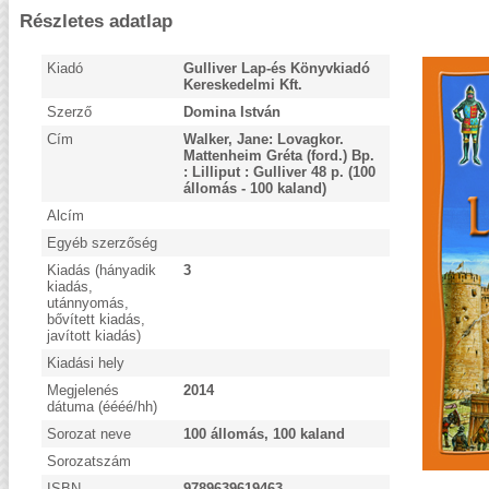
Részletes adatlap
Kiadó
Gulliver Lap-és Könyvkiadó
Kereskedelmi Kft.
Szerző
Domina István
Cím
Walker, Jane: Lovagkor.
Mattenheim Gréta (ford.) Bp.
: Lilliput : Gulliver 48 p. (100
állomás - 100 kaland)
Alcím
Egyéb szerzőség
Kiadás (hányadik
3
kiadás,
utánnyomás,
bővített kiadás,
javított kiadás)
Kiadási hely
Megjelenés
2014
dátuma (éééé/hh)
Sorozat neve
100 állomás, 100 kaland
Sorozatszám
ISBN
9789639619463