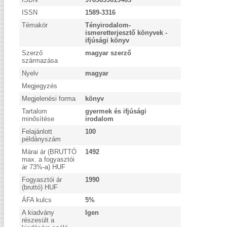
ISSN
1589-3316
Témakör
Tényirodalom-
ismeretterjesztő könyvek -
ifjúsági könyv
Szerző
magyar szerző
származása
Nyelv
magyar
Megjegyzés
Megjelenési forma
könyv
Tartalom
gyermek és ifjúsági
minősítése
irodalom
Felajánlott
100
példányszám
Márai ár (BRUTTÓ
1492
max. a fogyasztói
ár 73%-a) HUF
Fogyasztói ár
1990
(bruttó) HUF
ÁFA kulcs
5%
A kiadvány
Igen
részesült a