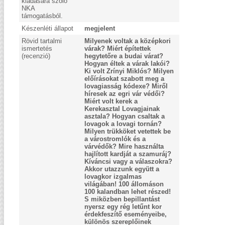
kiadására szóló
NKA
támogatásból.
Készenléti állapot
megjelent
Rövid tartalmi
Milyenek voltak a középkori
ismertetés
várak? Miért építettek
(recenzió)
hegytetőre a budai várat?
Hogyan éltek a várak lakói?
Ki volt Zrínyi Miklós? Milyen
előírásokat szabott meg a
lovagiasság kódexe? Miről
híresek az egri vár védői?
Miért volt kerek a
Kerekasztal Lovagjainak
asztala? Hogyan csaltak a
lovagok a lovagi tornán?
Milyen trükköket vetettek be
a várostromlók és a
várvédők? Mire használta
hajlított kardját a szamuráj?
Kíváncsi vagy a válaszokra?
Akkor utazzunk együtt a
lovagkor izgalmas
világában! 100 állomáson
100 kalandban lehet részed!
S miközben bepillantást
nyersz egy rég letűnt kor
érdekfeszítő eseményeibe,
különös szereplőinek